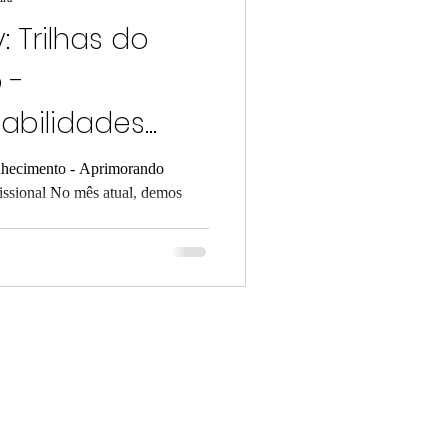
 Trilhas do
 -
abilidades
 Profissional
nhecimento - Aprimorando
issional No mês atual, demos