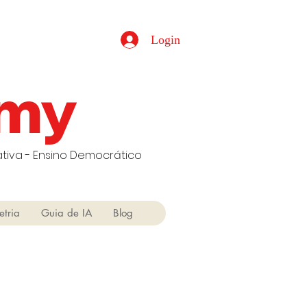
Login
emy
tiva - Ensino Democrático
etria
Guia de IA
Blog