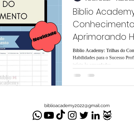
Biblio Academy:
Conhecimento
Aprimorando H
para o Sucesso
Biblio Academy: Trilhas do Co
Habilidades para o Sucesso Prof
início às aguardadas...
biblioacademy2022@gmail.com