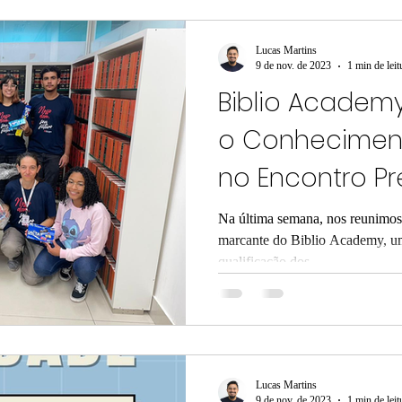
Lucas Martins
9 de nov. de 2023
1 min de leit
Biblio Academ
o Conheciment
no Encontro Pr
Na última semana, nos reunimos
marcante do Biblio Academy, um
qualificação dos...
Lucas Martins
9 de nov. de 2023
1 min de leit