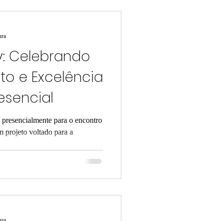
ura
y: Celebrando
o e Excelência
esencial
 presencialmente para o encontro
 projeto voltado para a
ura