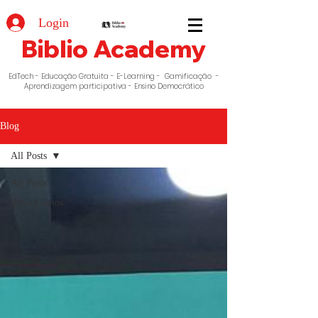
Login
Biblio Academy
EdTech - Educação Gratuita - E-Learning - Gamificação -
Aprendizagem participativa - Ensino Democrático
Blog
All Posts
All Posts
BiblioContos