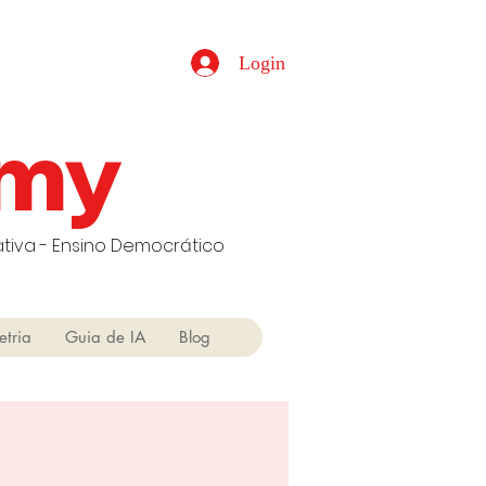
Login
emy
tiva - Ensino Democrático
etria
Guia de IA
Blog