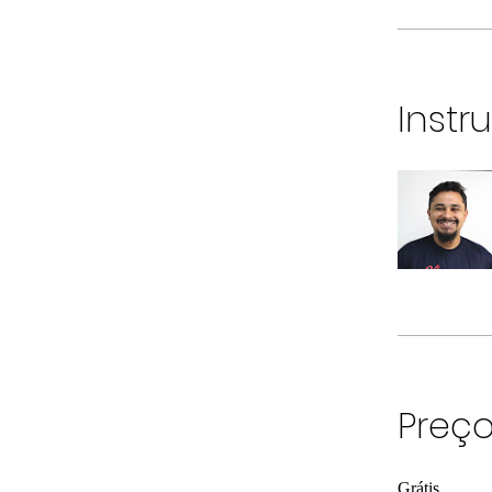
Instr
Preç
Grátis