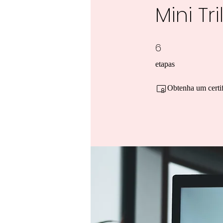
Mini T
6
6 etapas
etapas
Obtenha um certif