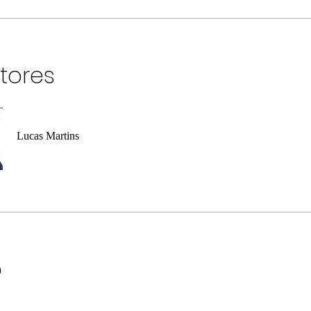
utores
Lucas Martins
o